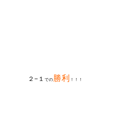
勝利
２−１
での
！！！