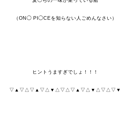
麦◯らの一味が乗っている船
（ON◯ PI◯CEを知らない人ごめんなさい）
ヒントうますぎでしょ！！！
▽▲▽△▽▲▽△▼△▽△▽▲▽△▼△▽△▽▼