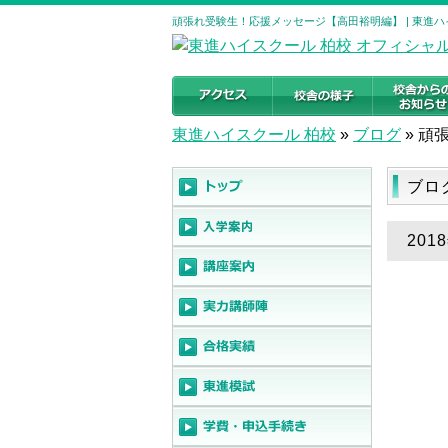
頑張れ受験生！応援メッセージ【高田裕明編】 | 東進ハ
東進ハイスクール 柏校
»
ブログ
»
頑
ブロ
20