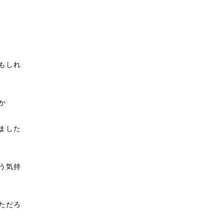
もしれ
か
ました
う気持
ただろ