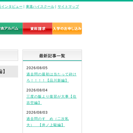
長インタビュー
|
東進ハイスクール
|
サイトマップ
最新記事一覧
2026/08/05
編】
過去問の最初は当たって砕け
ろ！！！！【品川新編】
2026/08/04
三度の飯より復習が大事【住
吉空編】
2026/08/03
過去問のすゝめ（二次私
大） 【井ノ上駿編】