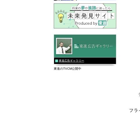
東進広告ギャラリー
東進のTVCM公開中
フラ