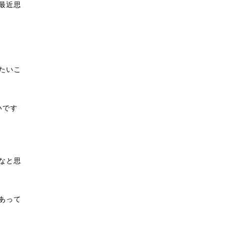
最近思
たいこ
いです
なと思
あって