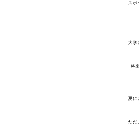
スポ
大学
将
夏に
ただ