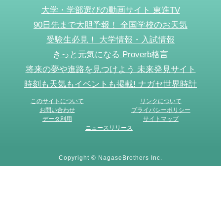
大学・学部選びの動画サイト 東進TV
90日先まで大胆予報！ 全国学校のお天気
受験生必見！ 大学情報・入試情報
きっと元気になる Proverb格言
将来の夢や進路を見つけよう 未来発見サイト
時刻も天気もイベントも掲載! ナガセ世界時計
このサイトについて
リンクについて
お問い合わせ
プライバシーポリシー
データ利用
サイトマップ
ニュースリリース
Copyright © NagaseBrothers Inc.