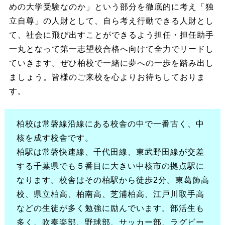
めの大学受験なのか」という部分を徹底的に考え「独
立自尊」の人財として、自ら考え行動できる人財とし
て、社会に飛び出すことができるよう担任・担任助手
一丸となって第一志望校合格へ向けて全力でリードし
ていきます。ぜひ柏校で一緒に夢への一歩を踏み出し
ましょう。皆様のご来校を心よりお待ちしておりま
す。
柏校は常磐線沿線にある校舎の中で一番古く、中
核を成す校舎です。
柏駅は常磐快速線、千代田線、東武野田線が交差
する千葉県でも５番目に大きい中核市の拠点駅に
なります。校舎はその柏駅から徒歩2分。東葛飾高
校、県立柏高、柏南高、芝浦柏高、江戸川取手高
などの生徒が多く勉強に励んでいます。部活生も
多く、吹奏楽部、野球部、サッカー部、ラグビー