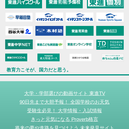
教育力こそが、国力だと思う。
大学・学部選びの動画サイト 東進TV
90日先まで大胆予報！ 全国学校のお天気
受験生必見！ 大学情報・入試情報
きっと元気になる Proverb格言
将来の夢や進路を見つけよう 未来発見サイト