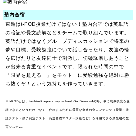
塾内合宿
東進はt-POD授業だけではない！塾内合宿では英単語
の暗記や長文読解などをチームで取り組んでいます。
英語だけではなくグループディスカッションで将来の
夢や目標、受験勉強について話し合ったり、友達の輪
を広げたりと友達同士で刺激し、切磋琢磨しあうこと
が出来る貴重なイベントです。限られた時間の中で
「限界を超える！」をモットーに受験勉強を絶対に勝
ち抜くぞ！という気持ちを作っていきます。
※t-PODとは、toshin-Preparatory school On Demandの略。単に映像授業を受
講できるというだけでなく、合格するために必要な東進の全コンテンツ（授業・確
認テスト・修了判定テスト・高速基礎マスター講座など）を活用できる最先端の教
育システム。