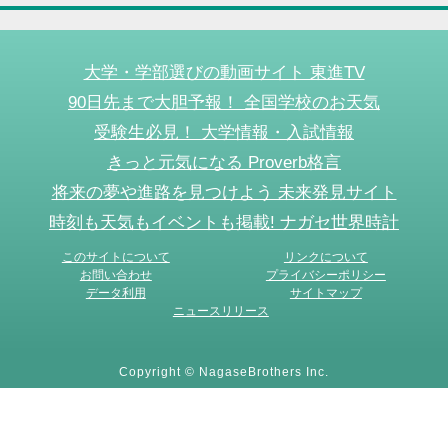
大学・学部選びの動画サイト 東進TV
90日先まで大胆予報！ 全国学校のお天気
受験生必見！ 大学情報・入試情報
きっと元気になる Proverb格言
将来の夢や進路を見つけよう 未来発見サイト
時刻も天気もイベントも掲載! ナガセ世界時計
このサイトについて
リンクについて
お問い合わせ
プライバシーポリシー
データ利用
サイトマップ
ニュースリリース
Copyright © NagaseBrothers Inc.