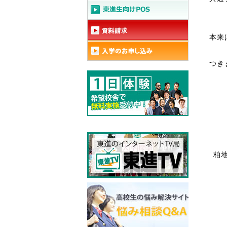
本来
つき
柏