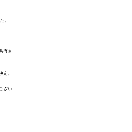
した。
共有さ
決定。
ござい