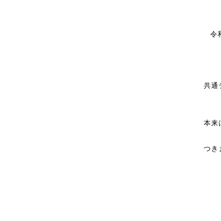
令
共通
本来
つき