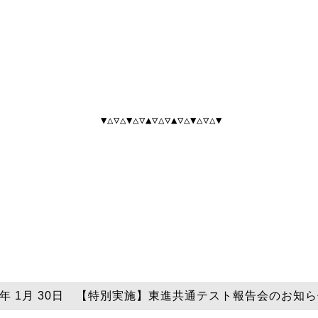
▼△▽△▼△▽▲▽△▽▲▽△▼△▽△▼
26年 1月 30日 【特別実施】東進共通テスト報告会のお知