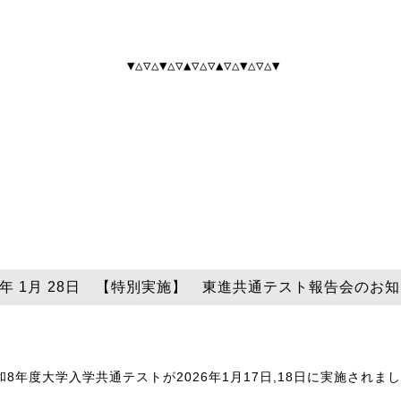
▼△▽△▼△▽▲▽△▽▲▽△▼△▽△▼
26年 1月 28日 【特別実施】 東進共通テスト報告会のお
和8年度大学入学共通テストが2026年1月17日,18日に実施されま