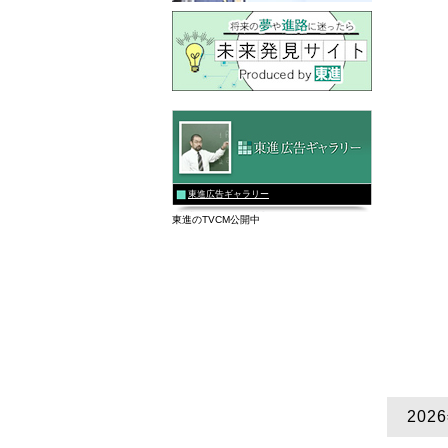
東進広告ギャラリー
東進のTVCM公開中
20