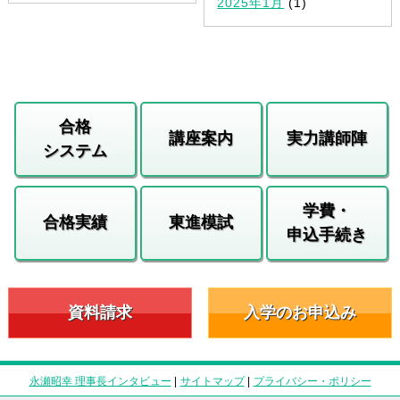
2025年1月
(1)
合格
講座案内
実力講師陣
システム
学費・
合格実績
東進模試
申込手続き
資料請求
入学のお申込み
永瀬昭幸 理事長インタビュー
|
サイトマップ
|
プライバシー・ポリシー