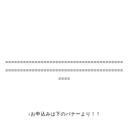
========================================
========================================
====
↓お申込みは下のバナーより！！