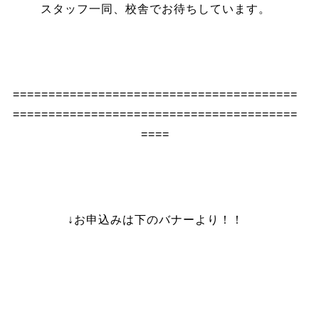
スタッフ一同、校舎でお待ちしています。
========================================
========================================
====
↓お申込みは下のバナーより！！