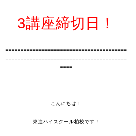
3講座締切日！
========================================
========================================
====
こんにちは！
東進ハイスクール柏校です！