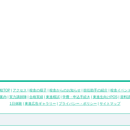
校TOP
|
アクセス
|
校舎の様子
|
校舎からのお知らせ
|
担任助手の紹介
|
校舎イベン
案内
|
実力講師陣
|
合格実績
|
東進模試
|
学費・申込手続き
|
東進生向けPOS
|
資料
1日体験
|
東進広告ギャラリー
|
プライバシー・ポリシー
|
サイトマップ