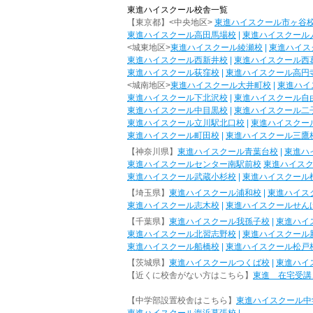
東進ハイスクール校舎一覧
【東京都】<中央地区>
東進ハイスクール市ヶ谷
東進ハイスクール高田馬場校
|
東進ハイスクール
<城東地区>
東進ハイスクール綾瀬校
|
東進ハイス
東進ハイスクール西新井校
|
東進ハイスクール西
東進ハイスクール荻窪校
|
東進ハイスクール高円
<城南地区>
東進ハイスクール大井町校
|
東進ハイ
東進ハイスクール下北沢校
|
東進ハイスクール自
東進ハイスクール中目黒校
|
東進ハイスクール二
東進ハイスクール立川駅北口校
|
東進ハイスクー
東進ハイスクール町田校
|
東進ハイスクール三鷹
【神奈川県】
東進ハイスクール青葉台校
|
東進ハ
東進ハイスクールセンター南駅前校
東進ハイス
東進ハイスクール武蔵小杉校
|
東進ハイスクール
【埼玉県】
東進ハイスクール浦和校
|
東進ハイス
東進ハイスクール志木校
|
東進ハイスクールせん
【千葉県】
東進ハイスクール我孫子校
|
東進ハイ
東進ハイスクール北習志野校
|
東進ハイスクール
東進ハイスクール船橋校
|
東進ハイスクール松戸
【茨城県】
東進ハイスクールつくば校
|
東進ハイ
【近くに校舎がない方はこちら】
東進 在宅受講
【中学部設置校舎はこちら】
東進ハイスクール中