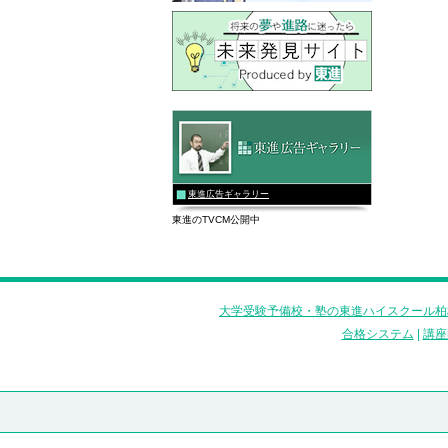
東進広告ギャラリー
東進のTVCM公開中
大学受験予備校・塾の東進ハイスクール柏
合格システム
|
講座