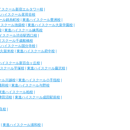
イスクール新宿エルタワー校
|
進ハイスクール茗荷谷校
ール錦糸町校
|
東進ハイスクール豊洲校
|
イスクール池袋校
|
東進ハイスクール大泉学園校
|
校
|
東進ハイスクール練馬校
イスクール渋谷駅西口校
|
イスクール千歳船橋校
進ハイスクール国分寺校
|
久留米校
|
東進ハイスクール府中校
|
ハイスクール新百合ヶ丘校
|
スクール平塚校
|
東進ハイスクール藤沢校
|
ール川越校
|
東進ハイスクール小手指校
|
浦和校
|
東進ハイスクール与野校
東進ハイスクール柏校
|
津田沼校
|
東進ハイスクール成田駅前校
|
良校
|
|
東進ハイスクール浦和校
|