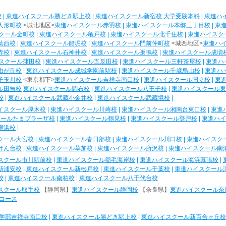
校
|
東進ハイスクール勝どき駅上校
|
東進ハイスクール新宿校 大学受験本科
|
東進ハ
人形町校
<城北地区>
東進ハイスクール赤羽校
|
東進ハイスクール本郷三丁目校
|
東
クール金町校
|
東進ハイスクール亀戸校
|
東進ハイスクール北千住校
|
東進ハイスク
葛西校
|
東進ハイスクール船堀校
|
東進ハイスクール門前仲町校
<城西地区>
東進ハ
寺校
|
東進ハイスクール石神井校
|
東進ハイスクール巣鴨校
|
東進ハイスクール成増
スクール蒲田校
|
東進ハイスクール五反田校
|
東進ハイスクール三軒茶屋校
|
東進ハ
由が丘校
|
東進ハイスクール成城学園前駅校
|
東進ハイスクール千歳烏山校
|
東進ハ
子玉川校
<東京都下>
東進ハイスクール吉祥寺南口校
|
東進ハイスクール国立校
|
東
ル田無校
東進ハイスクール調布校
|
東進ハイスクール八王子校
|
東進ハイスクール東
校
|
東進ハイスクール武蔵小金井校
|
東進ハイスクール武蔵境校
|
イスクール厚木校
|
東進ハイスクール川崎校
|
東進ハイスクール湘南台東口校
|
東進
クールたまプラーザ校
|
東進ハイスクール鶴見校
|
東進ハイスクール登戸校
|
東進ハイ
横浜校
|
クール大宮校
|
東進ハイスクール春日部校
|
東進ハイスクール川口校
|
東進ハイスク
げん台校
|
東進ハイスクール草加校
|
東進ハイスクール所沢校
|
東進ハイスクール南
スクール市川駅前校
|
東進ハイスクール稲毛海岸校
|
東進ハイスクール海浜幕張校
|
新浦安校
|
東進ハイスクール新松戸校
|
東進ハイスクール千葉校
|
東進ハイスクール
校
|
東進ハイスクール南柏校
|
東進ハイスクール八千代台校
スクール取手校
【静岡県】
東進ハイスクール静岡校
【奈良県】
東進ハイスクール奈
コース
学部吉祥寺南口校
|
東進ハイスクール勝どき駅上校
|
東進ハイスクール新百合ヶ丘校