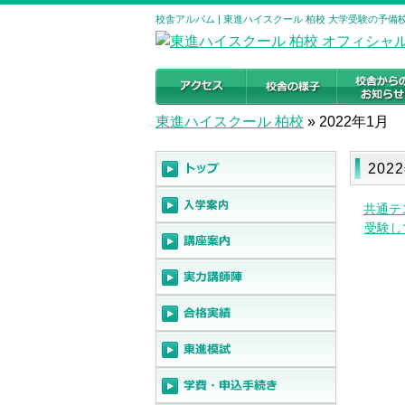
校舎アルバム | 東進ハイスクール 柏校 大学受験の予備
東進ハイスクール 柏校
»
2022年1月
20
共通テ
受験し