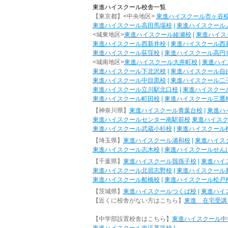
東進ハイスクール校舎一覧
【東京都】<中央地区>
東進ハイスクール市ヶ谷
東進ハイスクール高田馬場校
|
東進ハイスクール
<城東地区>
東進ハイスクール綾瀬校
|
東進ハイス
東進ハイスクール西新井校
|
東進ハイスクール西
東進ハイスクール荻窪校
|
東進ハイスクール高円
<城南地区>
東進ハイスクール大井町校
|
東進ハイ
東進ハイスクール下北沢校
|
東進ハイスクール自
東進ハイスクール中目黒校
|
東進ハイスクール二
東進ハイスクール立川駅北口校
|
東進ハイスクー
東進ハイスクール町田校
|
東進ハイスクール三鷹
【神奈川県】
東進ハイスクール青葉台校
|
東進ハ
東進ハイスクールセンター南駅前校
東進ハイス
東進ハイスクール武蔵小杉校
|
東進ハイスクール
【埼玉県】
東進ハイスクール浦和校
|
東進ハイス
東進ハイスクール志木校
|
東進ハイスクールせん
【千葉県】
東進ハイスクール我孫子校
|
東進ハイ
東進ハイスクール北習志野校
|
東進ハイスクール
東進ハイスクール船橋校
|
東進ハイスクール松戸
【茨城県】
東進ハイスクールつくば校
|
東進ハイ
【近くに校舎がない方はこちら】
東進 在宅受講
【中学部設置校舎はこちら】
東進ハイスクール中