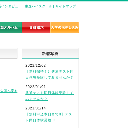
長インタビュー
|
東進ハイスクール
|
サイトマップ
新着写真
2022/12/02
【無料招待！】共通テスト同
日体験受験してみませんか？
2022/01/01
の先頭へ戻る
共通テスト同日体験受験して
みませんか？
2021/01/14
【無料申込本日まで!!】テス
ト同日体験受験!!!