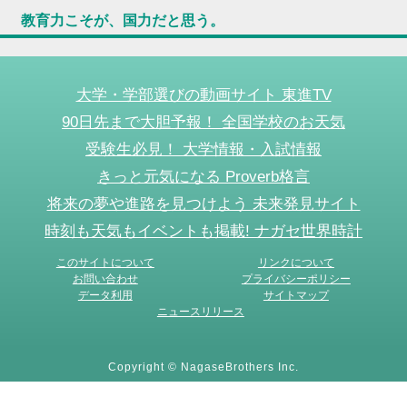
教育力こそが、国力だと思う。
大学・学部選びの動画サイト 東進TV
90日先まで大胆予報！ 全国学校のお天気
受験生必見！ 大学情報・入試情報
きっと元気になる Proverb格言
将来の夢や進路を見つけよう 未来発見サイト
時刻も天気もイベントも掲載! ナガセ世界時計
このサイトについて
リンクについて
お問い合わせ
プライバシーポリシー
データ利用
サイトマップ
ニュースリリース
Copyright © NagaseBrothers Inc.