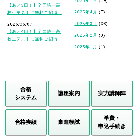
2025年7月
(19)
【あと3日！】全国統一高
2025年4月
(7)
校生テストに無料ご招待！
2025年3月
(36)
2026/06/07
【あと4日！】全国統一高
2025年2月
(3)
校生テストに無料ご招待！
2025年1月
(1)
合格
講座案内
実力講師陣
システム
学費・
合格実績
東進模試
申込手続き