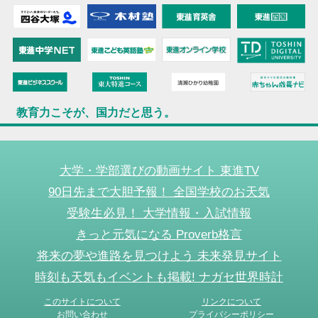
教育力こそが、国力だと思う。
大学・学部選びの動画サイト 東進TV
90日先まで大胆予報！ 全国学校のお天気
受験生必見！ 大学情報・入試情報
きっと元気になる Proverb格言
将来の夢や進路を見つけよう 未来発見サイト
時刻も天気もイベントも掲載! ナガセ世界時計
このサイトについて
リンクについて
お問い合わせ
プライバシーポリシー