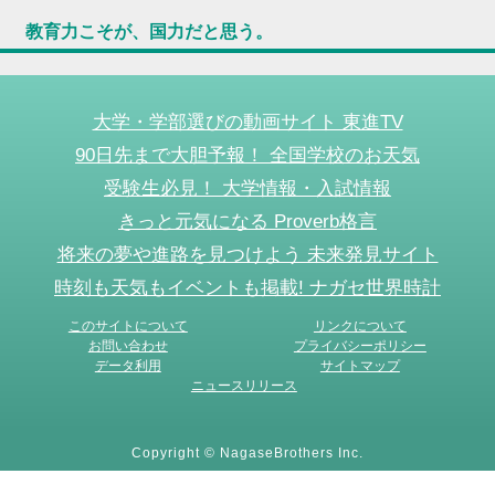
教育力こそが、国力だと思う。
大学・学部選びの動画サイト 東進TV
90日先まで大胆予報！ 全国学校のお天気
受験生必見！ 大学情報・入試情報
きっと元気になる Proverb格言
将来の夢や進路を見つけよう 未来発見サイト
時刻も天気もイベントも掲載! ナガセ世界時計
このサイトについて
リンクについて
お問い合わせ
プライバシーポリシー
データ利用
サイトマップ
ニュースリリース
Copyright © NagaseBrothers Inc.