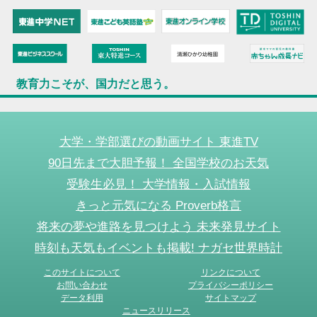
教育力こそが、国力だと思う。
大学・学部選びの動画サイト 東進TV
90日先まで大胆予報！ 全国学校のお天気
受験生必見！ 大学情報・入試情報
きっと元気になる Proverb格言
将来の夢や進路を見つけよう 未来発見サイト
時刻も天気もイベントも掲載! ナガセ世界時計
このサイトについて
リンクについて
お問い合わせ
プライバシーポリシー
データ利用
サイトマップ
ニュースリリース