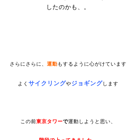
したのかも、。
さらにさらに、
運動
もするように心がけています
サイクリング
ジョギング
よく
や
します
この前
東京タワー
で
運動
しようと思い、