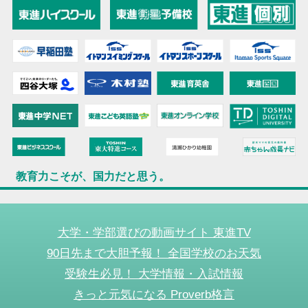
教育力こそが、国力だと思う。
大学・学部選びの動画サイト 東進TV
90日先まで大胆予報！ 全国学校のお天気
受験生必見！ 大学情報・入試情報
きっと元気になる Proverb格言