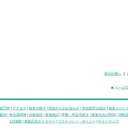
前の記事へ
|
ページ
校TOP
|
アクセス
|
校舎の様子
|
校舎からのお知らせ
|
担任助手の紹介
|
校舎イベン
案内
|
実力講師陣
|
合格実績
|
東進模試
|
学費・申込手続き
|
東進生向けPOS
|
資料
1日体験
|
東進広告ギャラリー
|
プライバシー・ポリシー
|
サイトマップ