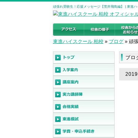
頑張れ受験生！応援メッセージ【荒井飛鳥編】 | 東進ハ
東進ハイスクール 柏校
»
ブログ
»
頑
ブロ
20