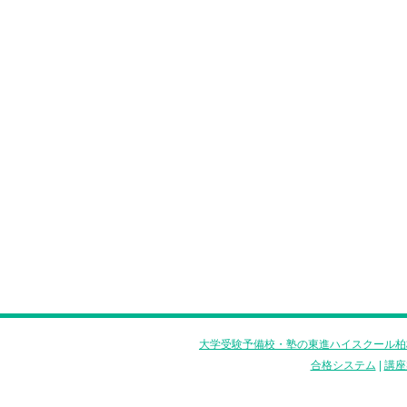
大学受験予備校・塾の東進ハイスクール柏
合格システム
|
講座