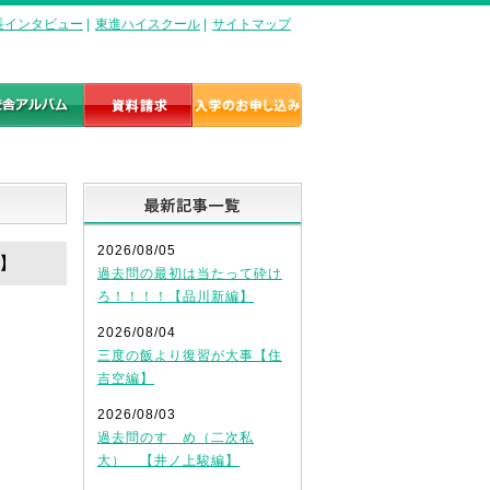
長インタビュー
|
東進ハイスクール
|
サイトマップ
最新記事一覧
2026/08/05
編】
過去問の最初は当たって砕け
ろ！！！！【品川新編】
2026/08/04
三度の飯より復習が大事【住
吉空編】
2026/08/03
過去問のすゝめ（二次私
大） 【井ノ上駿編】