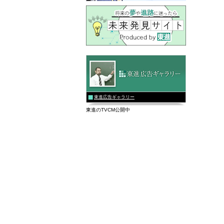
東進広告ギャラリー
東進のTVCM公開中