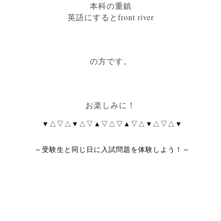
本科の重鎮
英語にするとfront river
の方です。
お楽しみに！
▼△▽△▼△▽▲▽△▽▲▽△▼△▽△▼
～受験生と同じ日に入試問題を体験しよう！～