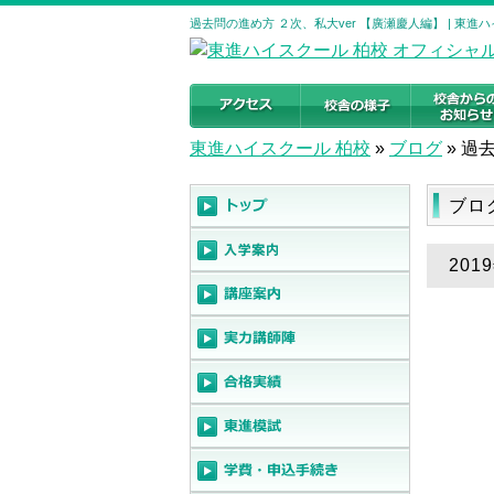
過去問の進め方 ２次、私大ver 【廣瀬慶人編】 | 東
東進ハイスクール 柏校
»
ブログ
»
過去
ブロ
20