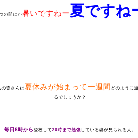
夏ですね
暑いですねー
つの間にか
夏休みが始まって一週間
生の皆さんは
どのように
るでしょうか？
毎日
8
時から
登校して
20
時まで勉強
している姿が見られる人。