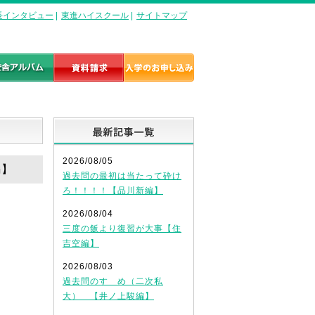
長インタビュー
|
東進ハイスクール
|
サイトマップ
最新記事一覧
2026/08/05
編】
過去問の最初は当たって砕け
ろ！！！！【品川新編】
2026/08/04
三度の飯より復習が大事【住
吉空編】
2026/08/03
過去問のすゝめ（二次私
大） 【井ノ上駿編】