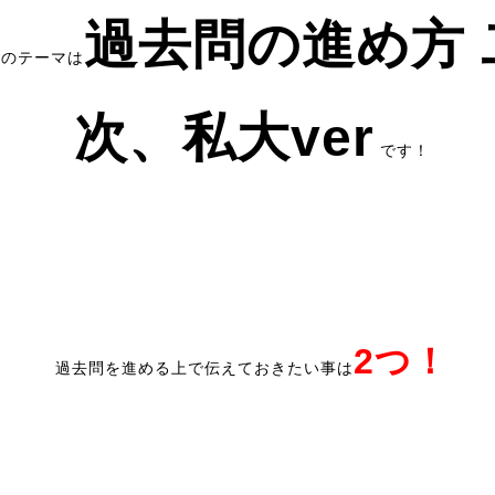
過去問の進め方 
日のテーマは
次、私大
ver
です！
2
つ！
過去問を進める上で伝えておきたい事は