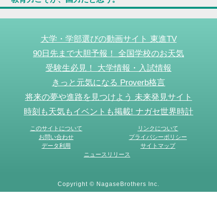
大学・学部選びの動画サイト 東進TV
90日先まで大胆予報！ 全国学校のお天気
受験生必見！ 大学情報・入試情報
きっと元気になる Proverb格言
将来の夢や進路を見つけよう 未来発見サイト
時刻も天気もイベントも掲載! ナガセ世界時計
このサイトについて
リンクについて
お問い合わせ
プライバシーポリシー
データ利用
サイトマップ
ニュースリリース
Copyright © NagaseBrothers Inc.