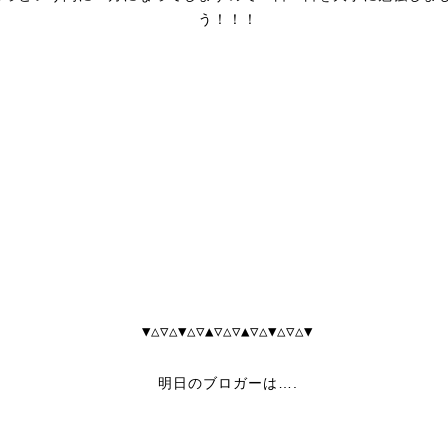
う！！！
▼△▽△▼△▽▲▽△▽▲▽△▼△▽△▼
明日のブロガーは….