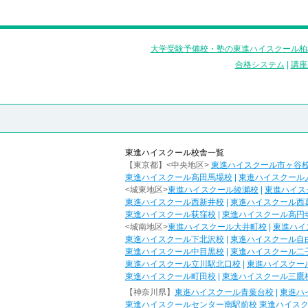
大学受験予備校・塾の東進ハイスクール柏
合格システム
|
講座
東進ハイスクール校舎一覧
【東京都】<中央地区>
東進ハイスクール市ヶ谷
東進ハイスクール高田馬場校
|
東進ハイスクール
<城東地区>
東進ハイスクール綾瀬校
|
東進ハイス
東進ハイスクール西新井校
|
東進ハイスクール西
東進ハイスクール荻窪校
|
東進ハイスクール高円
<城南地区>
東進ハイスクール大井町校
|
東進ハイ
東進ハイスクール下北沢校
|
東進ハイスクール自
東進ハイスクール中目黒校
|
東進ハイスクール二
東進ハイスクール立川駅北口校
|
東進ハイスクー
東進ハイスクール町田校
|
東進ハイスクール三鷹
【神奈川県】
東進ハイスクール青葉台校
|
東進ハ
東進ハイスクールセンター南駅前校
東進ハイス