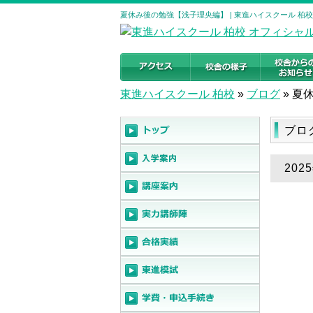
夏休み後の勉強【浅子理央編】 | 東進ハイスクール 柏
東進ハイスクール 柏校
»
ブログ
»
夏
ブロ
20