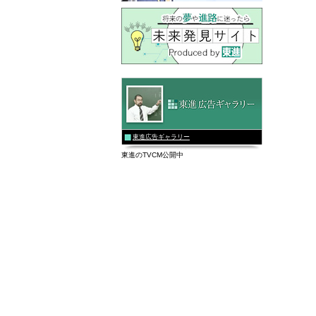
東進広告ギャラリー
東進のTVCM公開中