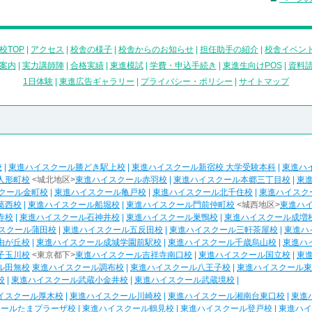
校TOP
|
アクセス
|
校舎の様子
|
校舎からのお知らせ
|
担任助手の紹介
|
校舎イベン
案内
|
実力講師陣
|
合格実績
|
東進模試
|
学費・申込手続き
|
東進生向けPOS
|
資料
1日体験
|
東進広告ギャラリー
|
プライバシー・ポリシー
|
サイトマップ
校
|
東進ハイスクール勝どき駅上校
|
東進ハイスクール新宿校 大学受験本科
|
東進ハ
人形町校
<城北地区>
東進ハイスクール赤羽校
|
東進ハイスクール本郷三丁目校
|
東
クール金町校
|
東進ハイスクール亀戸校
|
東進ハイスクール北千住校
|
東進ハイスク
葛西校
|
東進ハイスクール船堀校
|
東進ハイスクール門前仲町校
<城西地区>
東進ハ
寺校
|
東進ハイスクール石神井校
|
東進ハイスクール巣鴨校
|
東進ハイスクール成増
スクール蒲田校
|
東進ハイスクール五反田校
|
東進ハイスクール三軒茶屋校
|
東進ハ
由が丘校
|
東進ハイスクール成城学園前駅校
|
東進ハイスクール千歳烏山校
|
東進ハ
子玉川校
<東京都下>
東進ハイスクール吉祥寺南口校
|
東進ハイスクール国立校
|
東
ル田無校
東進ハイスクール調布校
|
東進ハイスクール八王子校
|
東進ハイスクール東
校
|
東進ハイスクール武蔵小金井校
|
東進ハイスクール武蔵境校
|
イスクール厚木校
|
東進ハイスクール川崎校
|
東進ハイスクール湘南台東口校
|
東進
クールたまプラーザ校
|
東進ハイスクール鶴見校
|
東進ハイスクール登戸校
|
東進ハイ