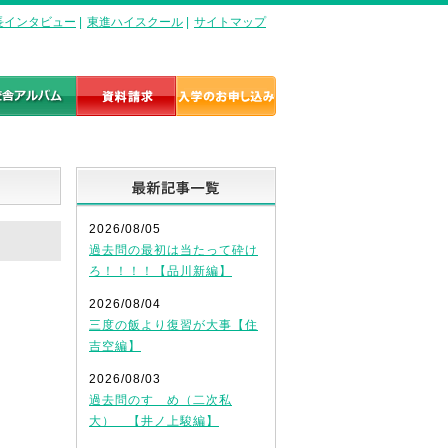
長インタビュー
|
東進ハイスクール
|
サイトマップ
最新記事一覧
2026/08/05
過去問の最初は当たって砕け
ろ！！！！【品川新編】
2026/08/04
三度の飯より復習が大事【住
吉空編】
2026/08/03
過去問のすゝめ（二次私
大） 【井ノ上駿編】