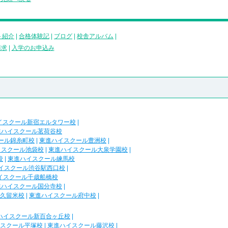
ト紹介
|
合格体験記
|
ブログ
|
校舎アルバム
|
請求
|
入学のお申込み
イスクール新宿エルタワー校
|
進ハイスクール茗荷谷校
ール錦糸町校
|
東進ハイスクール豊洲校
|
イスクール池袋校
|
東進ハイスクール大泉学園校
|
校
|
東進ハイスクール練馬校
イスクール渋谷駅西口校
|
イスクール千歳船橋校
進ハイスクール国分寺校
|
久留米校
|
東進ハイスクール府中校
|
ハイスクール新百合ヶ丘校
|
スクール平塚校
|
東進ハイスクール藤沢校
|