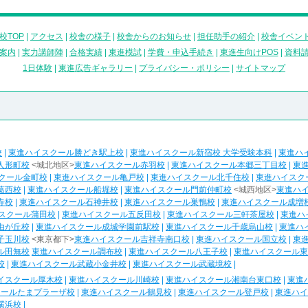
校TOP
|
アクセス
|
校舎の様子
|
校舎からのお知らせ
|
担任助手の紹介
|
校舎イベン
案内
|
実力講師陣
|
合格実績
|
東進模試
|
学費・申込手続き
|
東進生向けPOS
|
資料
1日体験
|
東進広告ギャラリー
|
プライバシー・ポリシー
|
サイトマップ
校
|
東進ハイスクール勝どき駅上校
|
東進ハイスクール新宿校 大学受験本科
|
東進ハ
人形町校
<城北地区>
東進ハイスクール赤羽校
|
東進ハイスクール本郷三丁目校
|
東
クール金町校
|
東進ハイスクール亀戸校
|
東進ハイスクール北千住校
|
東進ハイスク
葛西校
|
東進ハイスクール船堀校
|
東進ハイスクール門前仲町校
<城西地区>
東進ハ
寺校
|
東進ハイスクール石神井校
|
東進ハイスクール巣鴨校
|
東進ハイスクール成増
スクール蒲田校
|
東進ハイスクール五反田校
|
東進ハイスクール三軒茶屋校
|
東進ハ
由が丘校
|
東進ハイスクール成城学園前駅校
|
東進ハイスクール千歳烏山校
|
東進ハ
子玉川校
<東京都下>
東進ハイスクール吉祥寺南口校
|
東進ハイスクール国立校
|
東
ル田無校
東進ハイスクール調布校
|
東進ハイスクール八王子校
|
東進ハイスクール東
校
|
東進ハイスクール武蔵小金井校
|
東進ハイスクール武蔵境校
|
イスクール厚木校
|
東進ハイスクール川崎校
|
東進ハイスクール湘南台東口校
|
東進
クールたまプラーザ校
|
東進ハイスクール鶴見校
|
東進ハイスクール登戸校
|
東進ハイ
横浜校
|