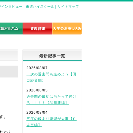
長インタビュー
|
東進ハイスクール
|
サイトマップ
最新記事一覧
2026/08/07
二次の過去問も進めよう【田
口紗良編】
2026/08/05
過去問の最初は当たって砕け
ろ！！！！【品川新編】
2026/08/04
す。
三度の飯より復習が大事【住
吉空編】
わかり