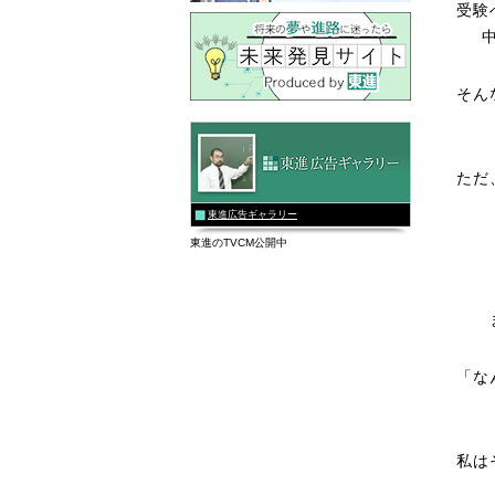
受験
そん
ただ
東進広告ギャラリー
東進のTVCM公開中
「な
私は