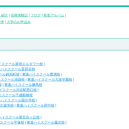
ト紹介
|
合格体験記
|
ブログ
|
校舎アルバム
|
請求
|
入学のお申込み
イスクール新宿エルタワー校
|
進ハイスクール茗荷谷校
ール錦糸町校
|
東進ハイスクール豊洲校
|
イスクール池袋校
|
東進ハイスクール大泉学園校
|
校
|
東進ハイスクール練馬校
イスクール渋谷駅西口校
|
イスクール千歳船橋校
進ハイスクール国分寺校
|
久留米校
|
東進ハイスクール府中校
|
ハイスクール新百合ヶ丘校
|
スクール平塚校
|
東進ハイスクール藤沢校
|