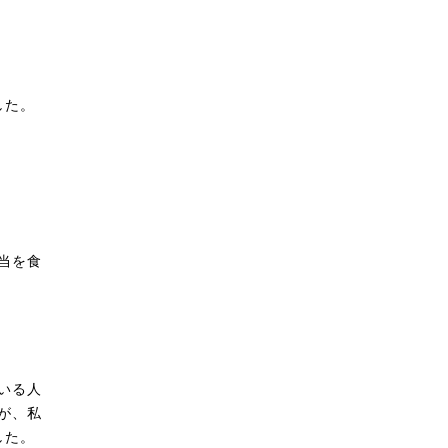
した。
当を食
いる人
が、私
した。