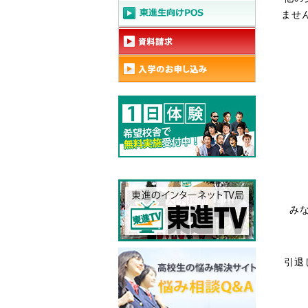
ませ
み
引退