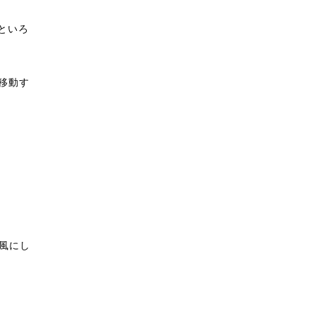
といろ
移動す
う風にし