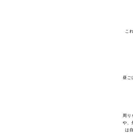
こ
昼ご
周り
や、
は