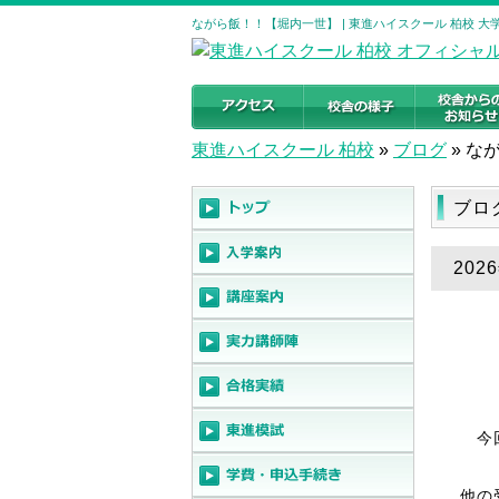
ながら飯！！【堀内一世】 | 東進ハイスクール 柏校 
東進ハイスクール 柏校
»
ブログ
»
な
ブロ
20
今
他の