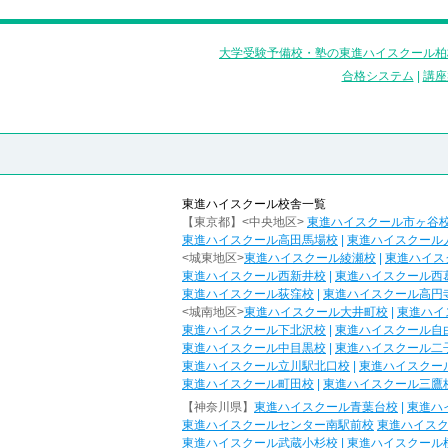
大学受験予備校・塾の東進ハイスクール柏
合格システム
|
講座
東進ハイスクール校舎一覧
【東京都】<中央地区>
東進ハイスクール市ヶ谷
東進ハイスクール高田馬場校
|
東進ハイスクール
<城東地区>
東進ハイスクール綾瀬校
|
東進ハイス
東進ハイスクール西新井校
|
東進ハイスクール西
東進ハイスクール荻窪校
|
東進ハイスクール高円
<城南地区>
東進ハイスクール大井町校
|
東進ハイ
東進ハイスクール下北沢校
|
東進ハイスクール自
東進ハイスクール中目黒校
|
東進ハイスクール二
東進ハイスクール立川駅北口校
|
東進ハイスクー
東進ハイスクール町田校
|
東進ハイスクール三鷹
【神奈川県】
東進ハイスクール青葉台校
|
東進ハ
東進ハイスクールセンター南駅前校
東進ハイス
東進ハイスクール武蔵小杉校
|
東進ハイスクール