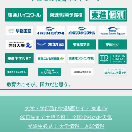
教育力こそが、国力だと思う。
大学・学部選びの動画サイト 東進TV
90日先まで大胆予報！ 全国学校のお天気
受験生必見！ 大学情報・入試情報