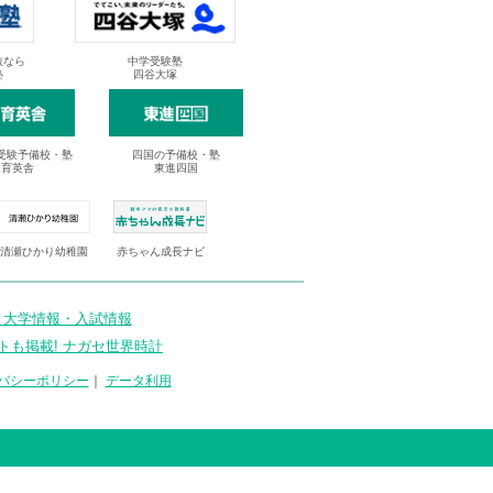
抜なら
中学受験塾
塾
四谷大塚
受験予備校・塾
四国の予備校・塾
進育英舎
東進四国
清瀬ひかり幼稚園
赤ちゃん成長ナビ
 大学情報・入試情報
トも掲載! ナガセ世界時計
バシーポリシー
｜
データ利用