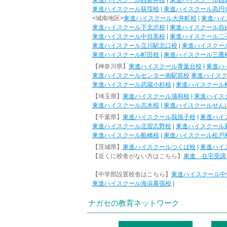
東進ハイスクール西新井校
|
東進ハイスクール西
東進ハイスクール荻窪校
|
東進ハイスクール高円
<城南地区>
東進ハイスクール大井町校
|
東進ハイ
東進ハイスクール下北沢校
|
東進ハイスクール自
東進ハイスクール中目黒校
|
東進ハイスクール二
東進ハイスクール立川駅北口校
|
東進ハイスクー
東進ハイスクール町田校
|
東進ハイスクール三鷹
【神奈川県】
東進ハイスクール青葉台校
|
東進ハ
東進ハイスクールセンター南駅前校
東進ハイス
東進ハイスクール武蔵小杉校
|
東進ハイスクール
【埼玉県】
東進ハイスクール浦和校
|
東進ハイス
東進ハイスクール志木校
|
東進ハイスクールせん
【千葉県】
東進ハイスクール我孫子校
|
東進ハイ
東進ハイスクール北習志野校
|
東進ハイスクール
東進ハイスクール船橋校
|
東進ハイスクール松戸
【茨城県】
東進ハイスクールつくば校
|
東進ハイ
【近くに校舎がない方はこちら】
東進 在宅受講
【中学部設置校舎はこちら】
東進ハイスクール中
東進ハイスクール海浜幕張校
|
ナガセの教育ネットワーク