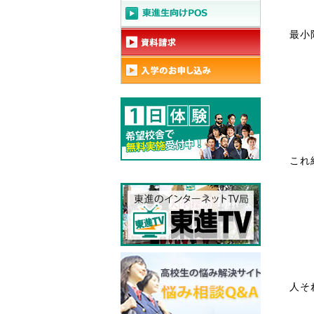
最小
これ
人そ