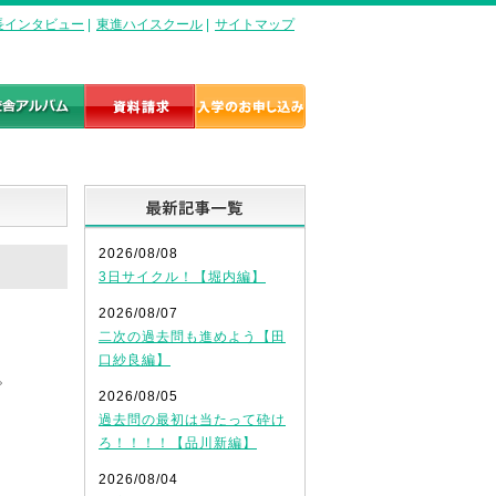
長インタビュー
|
東進ハイスクール
|
サイトマップ
最新記事一覧
2026/08/08
3日サイクル！【堀内編】
2026/08/07
二次の過去問も進めよう【田
口紗良編】
。
2026/08/05
過去問の最初は当たって砕け
ろ！！！！【品川新編】
2026/08/04