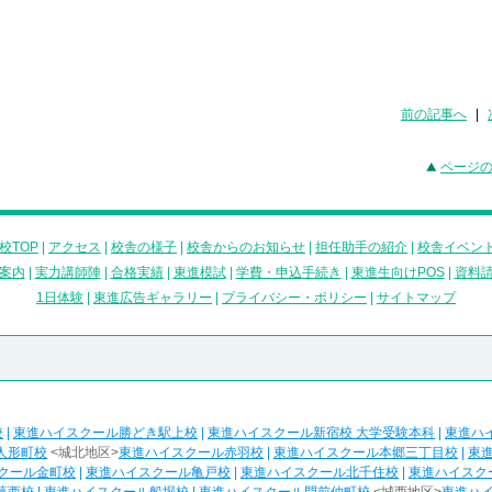
前の記事へ
|
ページ
校TOP
|
アクセス
|
校舎の様子
|
校舎からのお知らせ
|
担任助手の紹介
|
校舎イベン
案内
|
実力講師陣
|
合格実績
|
東進模試
|
学費・申込手続き
|
東進生向けPOS
|
資料
1日体験
|
東進広告ギャラリー
|
プライバシー・ポリシー
|
サイトマップ
校
|
東進ハイスクール勝どき駅上校
|
東進ハイスクール新宿校 大学受験本科
|
東進ハ
人形町校
<城北地区>
東進ハイスクール赤羽校
|
東進ハイスクール本郷三丁目校
|
東
クール金町校
|
東進ハイスクール亀戸校
|
東進ハイスクール北千住校
|
東進ハイスク