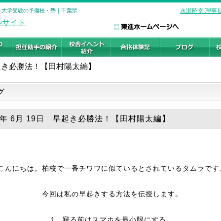
校 大学受験の予備校・塾｜千葉県
永瀬昭幸 理事
起き必勝法！【田村陽太編】
グ
26年 6月 19日 早起き必勝法！【田村陽太編】
こんにちは。柏校で一番チワワに似ているとされているタムラです
今回は私の早起きする方法を伝授します。
1、寝る前はスマホを最小限にする。