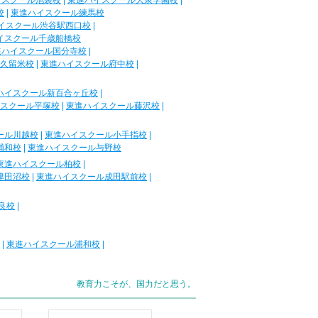
イスクール池袋校
|
東進ハイスクール大泉学園校
|
校
|
東進ハイスクール練馬校
イスクール渋谷駅西口校
|
イスクール千歳船橋校
進ハイスクール国分寺校
|
久留米校
|
東進ハイスクール府中校
|
ハイスクール新百合ヶ丘校
|
スクール平塚校
|
東進ハイスクール藤沢校
|
ール川越校
|
東進ハイスクール小手指校
|
浦和校
|
東進ハイスクール与野校
東進ハイスクール柏校
|
津田沼校
|
東進ハイスクール成田駅前校
|
良校
|
|
東進ハイスクール浦和校
|
教育力こそが、国力だと思う。