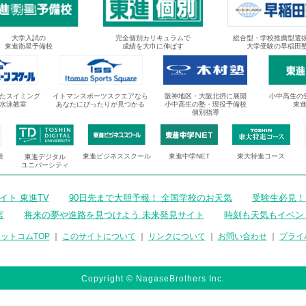
大学入試の
完全個別カリキュラムで
総合型・学校推薦型選
東進衛星予備校
成績を大巾に伸ばす
大学受験の早稲田
たスイミング
イトマンスポーツスクエアなら
阪神地区・大阪北摂に展開
小中高生の
水泳教室
あなたにぴったりが見つかる
小中高生の塾・現役予備校
東
個別指導
校
東進ビジネススクール
東進中学NET
東大特進コース
東進デジタル
ユニバーシティ
ト 東進TV
90日先まで大胆予報！ 全国学校のお天気
受験生必見！
言
将来の夢や進路を見つけよう 未来発見サイト
時刻も天気もイベン
ットコムTOP
｜
このサイトについて
｜
リンクについて
｜
お問い合わせ
｜
プライ
Copyright © NagaseBrothers Inc.