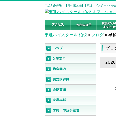
早起き必勝法！【田村陽太編】 | 東進ハイスクール 柏
東進ハイスクール 柏校
»
ブログ
»
早
ブロ
20