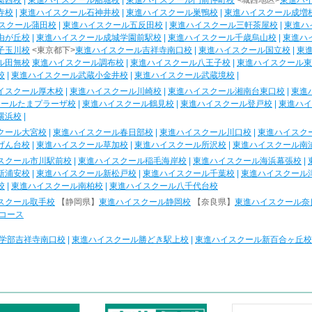
葛西校
|
東進ハイスクール船堀校
|
東進ハイスクール門前仲町校
<城西地区>
東進ハ
寺校
|
東進ハイスクール石神井校
|
東進ハイスクール巣鴨校
|
東進ハイスクール成増
スクール蒲田校
|
東進ハイスクール五反田校
|
東進ハイスクール三軒茶屋校
|
東進ハ
由が丘校
|
東進ハイスクール成城学園前駅校
|
東進ハイスクール千歳烏山校
|
東進ハ
子玉川校
<東京都下>
東進ハイスクール吉祥寺南口校
|
東進ハイスクール国立校
|
東
ル田無校
東進ハイスクール調布校
|
東進ハイスクール八王子校
|
東進ハイスクール東
校
|
東進ハイスクール武蔵小金井校
|
東進ハイスクール武蔵境校
|
イスクール厚木校
|
東進ハイスクール川崎校
|
東進ハイスクール湘南台東口校
|
東進
クールたまプラーザ校
|
東進ハイスクール鶴見校
|
東進ハイスクール登戸校
|
東進ハイ
横浜校
|
クール大宮校
|
東進ハイスクール春日部校
|
東進ハイスクール川口校
|
東進ハイスク
げん台校
|
東進ハイスクール草加校
|
東進ハイスクール所沢校
|
東進ハイスクール南
スクール市川駅前校
|
東進ハイスクール稲毛海岸校
|
東進ハイスクール海浜幕張校
|
新浦安校
|
東進ハイスクール新松戸校
|
東進ハイスクール千葉校
|
東進ハイスクール
校
|
東進ハイスクール南柏校
|
東進ハイスクール八千代台校
スクール取手校
【静岡県】
東進ハイスクール静岡校
【奈良県】
東進ハイスクール奈
コース
学部吉祥寺南口校
|
東進ハイスクール勝どき駅上校
|
東進ハイスクール新百合ヶ丘校