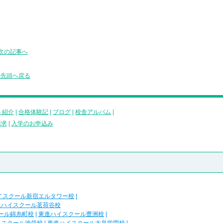
次の記事へ
の先頭へ戻る
ト紹介
|
合格体験記
|
ブログ
|
校舎アルバム
|
請求
|
入学のお申込み
イスクール新宿エルタワー校
|
進ハイスクール茗荷谷校
ール錦糸町校
|
東進ハイスクール豊洲校
|