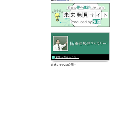
東進広告ギャラリー
東進のTVCM公開中