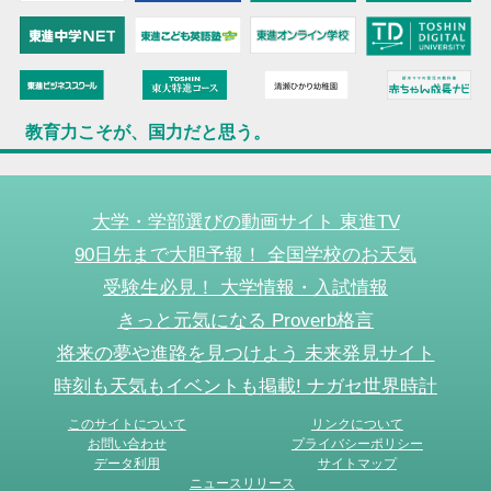
教育力こそが、国力だと思う。
大学・学部選びの動画サイト 東進TV
90日先まで大胆予報！ 全国学校のお天気
受験生必見！ 大学情報・入試情報
きっと元気になる Proverb格言
将来の夢や進路を見つけよう 未来発見サイト
時刻も天気もイベントも掲載! ナガセ世界時計
このサイトについて
リンクについて
お問い合わせ
プライバシーポリシー
データ利用
サイトマップ
ニュースリリース