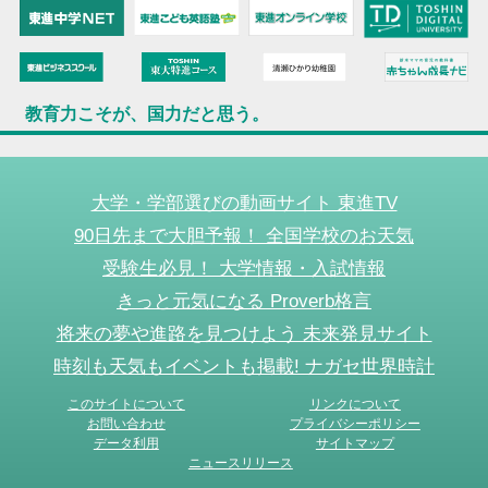
教育力こそが、国力だと思う。
大学・学部選びの動画サイト 東進TV
90日先まで大胆予報！ 全国学校のお天気
受験生必見！ 大学情報・入試情報
きっと元気になる Proverb格言
将来の夢や進路を見つけよう 未来発見サイト
時刻も天気もイベントも掲載! ナガセ世界時計
このサイトについて
リンクについて
お問い合わせ
プライバシーポリシー
データ利用
サイトマップ
ニュースリリース