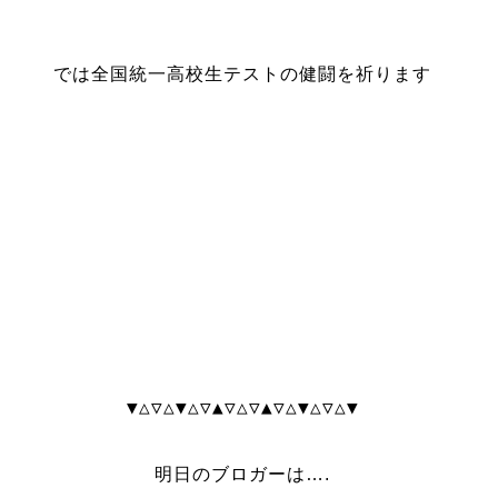
では全国統一高校生テストの健闘を祈ります
▼△▽△▼△▽▲▽△▽▲▽△▼△▽△▼
明日のブロガーは….