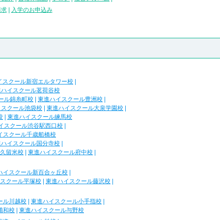
請求
|
入学のお申込み
イスクール新宿エルタワー校
|
進ハイスクール茗荷谷校
ール錦糸町校
|
東進ハイスクール豊洲校
|
イスクール池袋校
|
東進ハイスクール大泉学園校
|
校
|
東進ハイスクール練馬校
イスクール渋谷駅西口校
|
イスクール千歳船橋校
進ハイスクール国分寺校
|
久留米校
|
東進ハイスクール府中校
|
ハイスクール新百合ヶ丘校
|
スクール平塚校
|
東進ハイスクール藤沢校
|
ール川越校
|
東進ハイスクール小手指校
|
浦和校
|
東進ハイスクール与野校