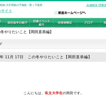
 柏校 大学受験の予備校・塾｜千葉県
永瀬昭幸 理事
の冬やりたいこと【岡田直恭編】
グ
25年 11月 17日 この冬やりたいこと【岡田直恭編】
こんにちは、
私文大学生
の岡田です。