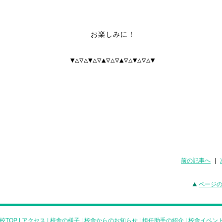
お楽しみに！
▼△▽△▼△▽▲▽△▽▲▽△▼△▽△▼
前の記事へ
|
ページ
校TOP
|
アクセス
|
校舎の様子
|
校舎からのお知らせ
|
担任助手の紹介
|
校舎イベン