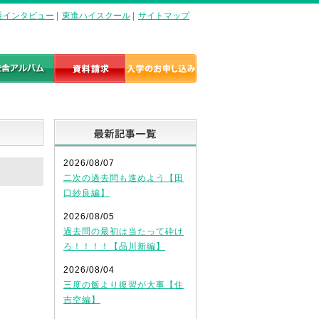
長インタビュー
|
東進ハイスクール
|
サイトマップ
最新記事一覧
2026/08/07
二次の過去問も進めよう【田
口紗良編】
2026/08/05
過去問の最初は当たって砕け
ろ！！！！【品川新編】
2026/08/04
三度の飯より復習が大事【住
吉空編】