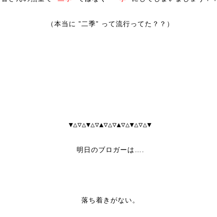
（本当に ”二季” って流行ってた？？）
▼△▽△▼△▽▲▽△▽▲▽△▼△▽△▼
明日のブロガーは….
落ち着きがない。