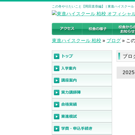
この冬やりたいこと【岡田直恭編】 | 東進ハイスクール
東進ハイスクール 柏校
»
ブログ
»
こ
ブロ
20