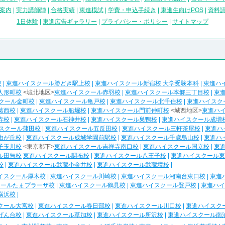
案内
|
実力講師陣
|
合格実績
|
東進模試
|
学費・申込手続き
|
東進生向けPOS
|
資料
1日体験
|
東進広告ギャラリー
|
プライバシー・ポリシー
|
サイトマップ
校
|
東進ハイスクール勝どき駅上校
|
東進ハイスクール新宿校 大学受験本科
|
東進ハ
人形町校
<城北地区>
東進ハイスクール赤羽校
|
東進ハイスクール本郷三丁目校
|
東
クール金町校
|
東進ハイスクール亀戸校
|
東進ハイスクール北千住校
|
東進ハイスク
葛西校
|
東進ハイスクール船堀校
|
東進ハイスクール門前仲町校
<城西地区>
東進ハ
寺校
|
東進ハイスクール石神井校
|
東進ハイスクール巣鴨校
|
東進ハイスクール成増
スクール蒲田校
|
東進ハイスクール五反田校
|
東進ハイスクール三軒茶屋校
|
東進ハ
由が丘校
|
東進ハイスクール成城学園前駅校
|
東進ハイスクール千歳烏山校
|
東進ハ
子玉川校
<東京都下>
東進ハイスクール吉祥寺南口校
|
東進ハイスクール国立校
|
東
ル田無校
東進ハイスクール調布校
|
東進ハイスクール八王子校
|
東進ハイスクール東
校
|
東進ハイスクール武蔵小金井校
|
東進ハイスクール武蔵境校
|
イスクール厚木校
|
東進ハイスクール川崎校
|
東進ハイスクール湘南台東口校
|
東進
クールたまプラーザ校
|
東進ハイスクール鶴見校
|
東進ハイスクール登戸校
|
東進ハイ
横浜校
|
クール大宮校
|
東進ハイスクール春日部校
|
東進ハイスクール川口校
|
東進ハイスク
げん台校
|
東進ハイスクール草加校
|
東進ハイスクール所沢校
|
東進ハイスクール南