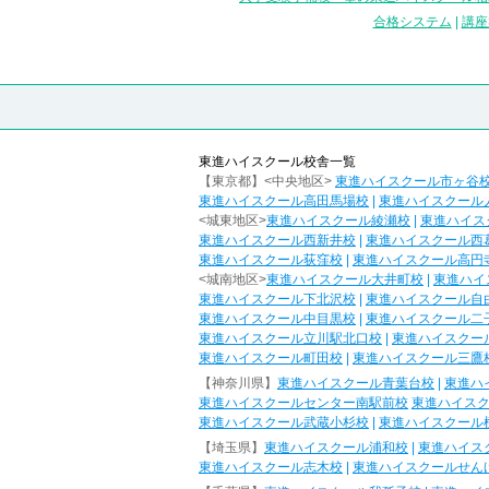
合格システム
|
講座
東進ハイスクール校舎一覧
【東京都】<中央地区>
東進ハイスクール市ヶ谷
東進ハイスクール高田馬場校
|
東進ハイスクール
<城東地区>
東進ハイスクール綾瀬校
|
東進ハイス
東進ハイスクール西新井校
|
東進ハイスクール西
東進ハイスクール荻窪校
|
東進ハイスクール高円
<城南地区>
東進ハイスクール大井町校
|
東進ハイ
東進ハイスクール下北沢校
|
東進ハイスクール自
東進ハイスクール中目黒校
|
東進ハイスクール二
東進ハイスクール立川駅北口校
|
東進ハイスクー
東進ハイスクール町田校
|
東進ハイスクール三鷹
【神奈川県】
東進ハイスクール青葉台校
|
東進ハ
東進ハイスクールセンター南駅前校
東進ハイス
東進ハイスクール武蔵小杉校
|
東進ハイスクール
【埼玉県】
東進ハイスクール浦和校
|
東進ハイス
東進ハイスクール志木校
|
東進ハイスクールせん