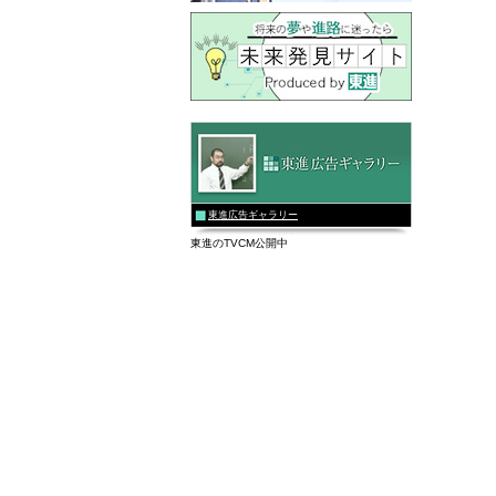
東進広告ギャラリー
東進のTVCM公開中