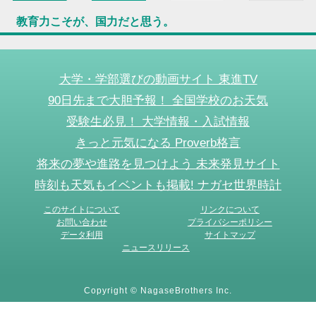
教育力こそが、国力だと思う。
大学・学部選びの動画サイト 東進TV
90日先まで大胆予報！ 全国学校のお天気
受験生必見！ 大学情報・入試情報
きっと元気になる Proverb格言
将来の夢や進路を見つけよう 未来発見サイト
時刻も天気もイベントも掲載! ナガセ世界時計
このサイトについて
リンクについて
お問い合わせ
プライバシーポリシー
データ利用
サイトマップ
ニュースリリース
Copyright © NagaseBrothers Inc.