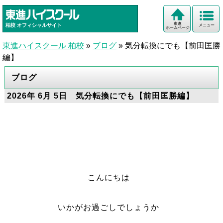
東進
柏校
オフィシャルサイト
メニュー
ホームページ
東進ハイスクール 柏校
»
ブログ
»
気分転換にでも【前田匡勝
編】
ブログ
2026年 6月 5日 気分転換にでも【前田匡勝編】
こんにちは
いかがお過ごしでしょうか