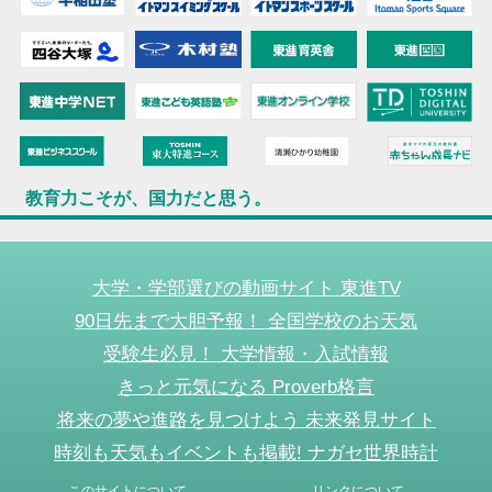
教育力こそが、国力だと思う。
大学・学部選びの動画サイト 東進TV
90日先まで大胆予報！ 全国学校のお天気
受験生必見！ 大学情報・入試情報
きっと元気になる Proverb格言
将来の夢や進路を見つけよう 未来発見サイト
時刻も天気もイベントも掲載! ナガセ世界時計
このサイトについて
リンクについて