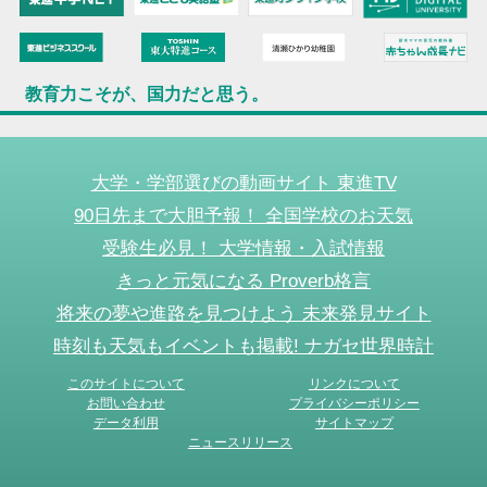
教育力こそが、国力だと思う。
大学・学部選びの動画サイト 東進TV
90日先まで大胆予報！ 全国学校のお天気
受験生必見！ 大学情報・入試情報
きっと元気になる Proverb格言
将来の夢や進路を見つけよう 未来発見サイト
時刻も天気もイベントも掲載! ナガセ世界時計
このサイトについて
リンクについて
お問い合わせ
プライバシーポリシー
データ利用
サイトマップ
ニュースリリース